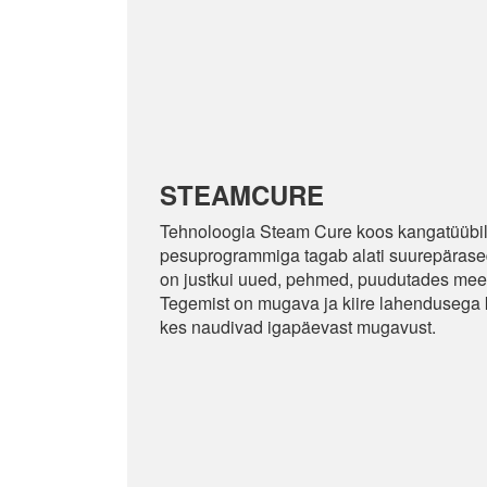
STEAMCURE
Tehnoloogia Steam Cure koos kangatüübil
pesuprogrammiga tagab alati suurepärase
on justkui uued, pehmed, puudutades meel
Tegemist on mugava ja kiire lahendusega k
kes naudivad igapäevast mugavust.