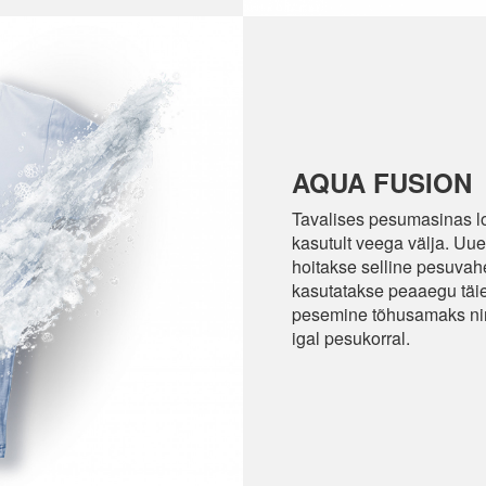
AQUA FUSION
Tavalises pesumasinas 
kasutult veega välja. Uu
hoitakse selline pesuvahe
kasutatakse peaaegu täie
pesemine tõhusamaks nin
igal pesukorral.