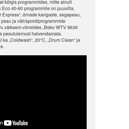
t kõigis programmides, mitte ainult
 Eco 40-60 programmile on puuvilla,
r Express“, õrnade kangaste, segapesu,
a pesu ja väli/spordiprogrammide
5% väiksem võrreldes „Beko WTV 9636
a pesutulemust halvendamata.
l ka „Coldwash“, 20°C, „Drum Clean“ ja
s.