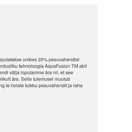
loputatakse umbes 20% pesuvahendist
endusliku tehnoloogia AquaFusion TM abil
ndi välja loputamine ära nii, et see
likult ära. Selle tulemusel muutub
g te hoiate kokku pesuvahendit ja raha