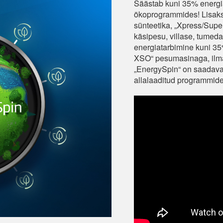
Säästab kuni 35% energia
ökoprogrammides! Lisaks
sünteetika, „Xpress/Supe
käsipesu, villase, tumed
energiatarbimine kuni 3
XSO“ pesumasinaga, ilm
„EnergySpin“ on saadava
allalaaditud programmide