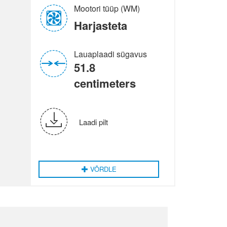
Mootori tüüp (WM)
Harjasteta
Lauaplaadi sügavus
51.8
centimeters
Laadi pilt
VÕRDLE