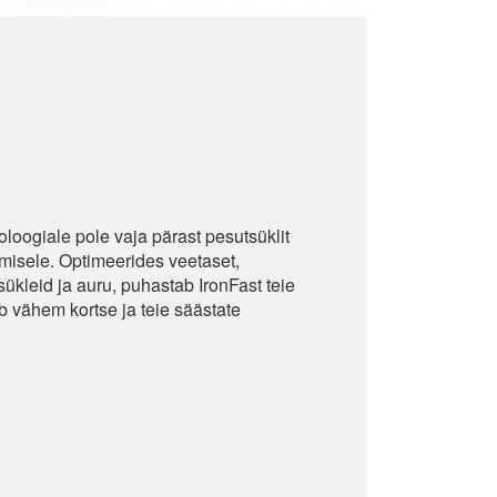
loogiale pole vaja pärast pesutsüklit
kimisele. Optimeerides veetaset,
ükleid ja auru, puhastab IronFast teie
äb vähem kortse ja teie säästate