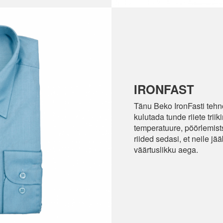
IRONFAST
Tänu Beko IronFasti tehno
kulutada tunde riiete trii
temperatuure, pöörlemists
riided sedasi, et neile jä
väärtuslikku aega.