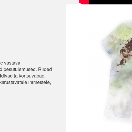
e vastava
d pesutulemused. Riided
divad ja kortsuvabad.
iirustavatele inimestele,