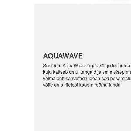
AQUAWAVE
Süsteem AquaWave tagab kõige leebema t
kuju kaitseb õrnu kangaid ja selle sisepinn
võimaldab saavutada ideaalsed pesemistu
võite oma riietest kauem rõõmu tunda.