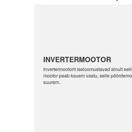
INVERTERMOOTOR
Invertermootorit iseloomustavad ainult eeli
mootor peab kauem vastu, selle pöördemom
suurem.