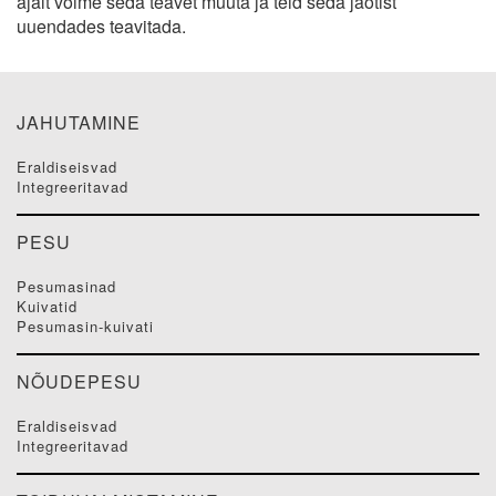
ajalt võime seda teavet muuta ja teid seda jaotist
uuendades teavitada.
JAHUTAMINE
eraldiseisvad
integreeritavad
PESU
pesumasinad
kuivatid
pesumasin-kuivati
NÕUDEPESU
eraldiseisvad
integreeritavad