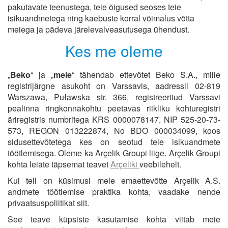
pakutavate teenustega, teie õigused seoses teie
isikuandmetega ning kaebuste korral võimalus võtta
meiega ja pädeva järelevalveasutusega ühendust.
Kes me oleme
„
Beko
“ ja „
meie
“ tähendab ettevõtet Beko S.A., mille
registrijärgne asukoht on Varssavis, aadressil 02-819
Warszawa, Puławska str. 366, registreeritud Varssavi
pealinna ringkonnakohtu peetavas riikliku kohturegistri
äriregistris numbritega KRS 0000078147, NIP 525-20-73-
573, REGON 013222874, No BDO 000034099, koos
sidusettevõtetega kes on seotud teie isikuandmete
töötlemisega. Oleme ka Arçelik Groupi liige. Arçelik Groupi
kohta leiate täpsemat teavet
Arçeliki
veebilehelt.
Kui teil on küsimusi meie emaettevõtte Arçelik A.S.
andmete töötlemise praktika kohta, vaadake nende
privaatsuspoliitikat siit.
See teave küpsiste kasutamise kohta viitab meie