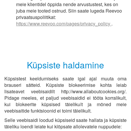
meie klientidel õppida nende arvustustest, kes on
juba meie tooted ostnud. Siin saate lugeda Reevoo
privaatsuspoliitikat:
https://www.reevoo.com/pages/privacy_policy
.
Küpsiste haldamine
Küpsistest keeldumiseks saate igal ajal muuta oma
brauseri sätteid. Küpsiste blokeerimise kohta leiab
lisateavet veebisaidilt http://www.allaboutcookies.org/.
Pidage meeles, et paljud veebisaidid ei tööta korralikult,
kui blokeerite küpsised täielikult ja mõned meie
veebisaitide funktsioonid ei toimi täielikult.
Selle veebisaidi loodud küpsiseid saate hallata ja küpsiste
täieliku loendi leiate kui klõpsate allolevatele nuppudele: