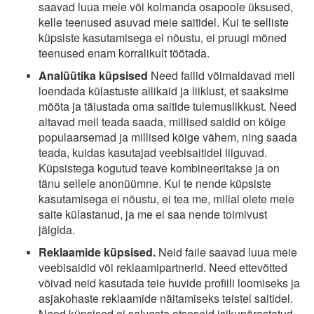
saavad luua meie või kolmanda osapoole üksused,
kelle teenused asuvad meie saitidel. Kui te selliste
küpsiste kasutamisega ei nõustu, ei pruugi mõned
teenused enam korralikult töötada.
Analüütika küpsised
Need failid võimaldavad meil
loendada külastuste allikaid ja liiklust, et saaksime
mõõta ja täiustada oma saitide tulemuslikkust. Need
aitavad meil teada saada, millised saidid on kõige
populaarsemad ja millised kõige vähem, ning saada
teada, kuidas kasutajad veebisaitidel liiguvad.
Küpsistega kogutud teave kombineeritakse ja on
tänu sellele anonüümne. Kui te nende küpsiste
kasutamisega ei nõustu, ei tea me, millal olete meie
saite külastanud, ja me ei saa nende toimivust
jälgida.
Reklaamide küpsised.
Neid faile saavad luua meie
veebisaidid või reklaamipartnerid. Need ettevõtted
võivad neid kasutada teie huvide profiili loomiseks ja
asjakohaste reklaamide näitamiseks teistel saitidel.
Need küpsised ei salvesta otseseid isikupärastatud