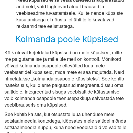
andmeid, vaid tuginevad ainult brauseri ja
veebiseadme tuvastamisele. Kui te nende küpsiste
kasutamisega ei nõustu, ei ühti teile kuvatavad
reklaamid teie eelistustega.
Kolmanda poole küpsised
Kõik üleval kirjeldatud küpsised on meie küpsised, mille
me paigutame ise ja mille üle meil on kontroll. Mõnikord
võivad kolmanda osapoole ettevõtted luua meie
veebisaitidel küpsiseid, mida meie ei saa mõjutada. Neid
nimetatakse „kolmanda osapoole küpsisteks“. See kehtib
näiteks siis, kui oleme paigutanud integreeritud sisu oma
saitidele. Integreeritud sisuga veebisaitide külastamisel
võib kolmanda osapoole teenusepakkuja salvestada teie
veebibrauseris oma küpsised.
See kehtib ka siis, kui otsustate luua ühenduse meie
sotsiaalmeedia kontodega, klõpsates meie saitidel mõnda
sotsiaalmeedia nuppu, kuna need veebisaidid võivad teile