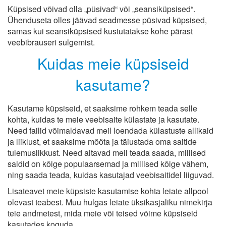
Küpsised võivad olla „püsivad“ või „seansiküpsised“.
Ühenduseta olles jäävad seadmesse püsivad küpsised,
samas kui seansiküpsised kustutatakse kohe pärast
veebibrauseri sulgemist.
Kuidas meie küpsiseid
kasutame?
Kasutame küpsiseid, et saaksime rohkem teada selle
kohta, kuidas te meie veebisaite külastate ja kasutate.
Need failid võimaldavad meil loendada külastuste allikaid
ja liiklust, et saaksime mõõta ja täiustada oma saitide
tulemuslikkust. Need aitavad meil teada saada, millised
saidid on kõige populaarsemad ja millised kõige vähem,
ning saada teada, kuidas kasutajad veebisaitidel liiguvad.
Lisateavet meie küpsiste kasutamise kohta leiate allpool
olevast teabest. Muu hulgas leiate üksikasjaliku nimekirja
teie andmetest, mida meie või teised võime küpsiseid
kasutades koguda.