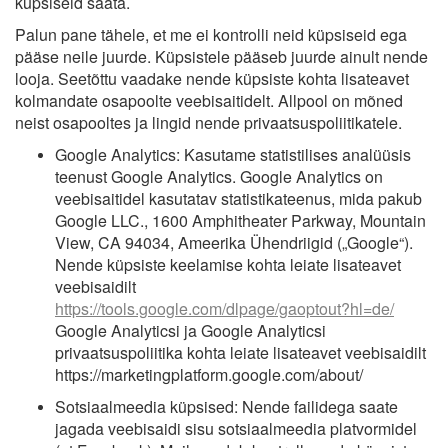
küpsiseid saata.
Palun pane tähele, et me ei kontrolli neid küpsiseid ega
pääse neile juurde. Küpsistele pääseb juurde ainult nende
looja. Seetõttu vaadake nende küpsiste kohta lisateavet
kolmandate osapoolte veebisaitidelt. Allpool on mõned
neist osapooltes ja lingid nende privaatsuspoliitikatele.
Google Analytics: Kasutame statistilises analüüsis
teenust Google Analytics. Google Analytics on
veebisaitidel kasutatav statistikateenus, mida pakub
Google LLC., 1600 Amphitheater Parkway, Mountain
View, CA 94034, Ameerika Ühendriigid („Google“).
Nende küpsiste keelamise kohta leiate lisateavet
veebisaidilt
https://tools.google.com/dlpage/gaoptout?hl=de/
Google Analyticsi ja Google Analyticsi
privaatsuspoliitika kohta leiate lisateavet veebisaidilt
https://marketingplatform.google.com/about/
Sotsiaalmeedia küpsised: Nende failidega saate
jagada veebisaidi sisu sotsiaalmeedia platvormidel