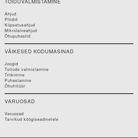
TOIDUVALMISTAMINE
ahjud
pliidid
küpsetusahjud
mikrolaineahjud
õhupuhastid
VÄIKESED KODUMASINAD
joogid
toitude valmistamine
triikimine
puhastamine
õhufritüür
VARUOSAD
varuosad
tarvikud köögiseadmetele