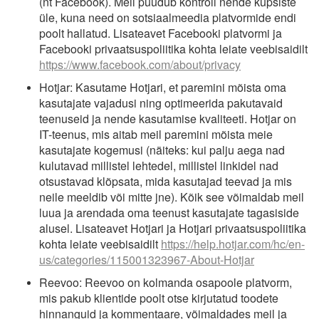
(nt Facebook). Meil puudub kontroll nende küpsiste
üle, kuna need on sotsiaalmeedia platvormide endi
poolt hallatud. Lisateavet Facebooki platvormi ja
Facebooki privaatsuspoliitika kohta leiate veebisaidilt
https://www.facebook.com/about/privacy
Hotjar: Kasutame Hotjari, et paremini mõista oma
kasutajate vajadusi ning optimeerida pakutavaid
teenuseid ja nende kasutamise kvaliteeti. Hotjar on
IT-teenus, mis aitab meil paremini mõista meie
kasutajate kogemusi (näiteks: kui palju aega nad
kulutavad millistel lehtedel, millistel linkidel nad
otsustavad klõpsata, mida kasutajad teevad ja mis
neile meeldib või mitte jne). Kõik see võimaldab meil
luua ja arendada oma teenust kasutajate tagasiside
alusel. Lisateavet Hotjari ja Hotjari privaatsuspoliitika
kohta leiate veebisaidilt
https://help.hotjar.com/hc/en-
us/categories/115001323967-About-Hotjar
Reevoo: Reevoo on kolmanda osapoole platvorm,
mis pakub klientide poolt otse kirjutatud toodete
hinnanguid ja kommentaare, võimaldades meil ja