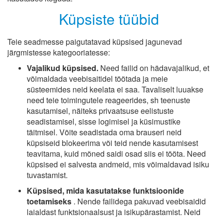
Küpsiste tüübid
Teie seadmesse paigutatavad küpsised jagunevad
järgmistesse kategooriatesse:
Vajalikud küpsised.
Need failid on hädavajalikud, et
võimaldada veebisaitidel töötada ja meie
süsteemides neid keelata ei saa. Tavaliselt luuakse
need teie toimingutele reageerides, sh teenuste
kasutamisel, näiteks privaatsuse eelistuste
seadistamisel, sisse logimisel ja küsimustike
täitmisel. Võite seadistada oma brauseri neid
küpsiseid blokeerima või teid nende kasutamisest
teavitama, kuid mõned saidi osad siis ei tööta. Need
küpsised ei salvesta andmeid, mis võimaldavad isiku
tuvastamist.
Küpsised, mida kasutatakse funktsioonide
toetamiseks
. Nende failidega pakuvad veebisaidid
laialdast funktsionaalsust ja isikupärastamist. Neid