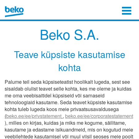
Beko S.A.
Teave küpsiste kasutamise
kohta
Palume teil seda küpsiseteatist hoolikalt lugeda, sest see
sisaldab olulist teavet selle kohta, kes me oleme ja kuidas
me oma veebisaitidel küpsiseid või sarnaseid
tehnoloogiaid kasutame. Seda teavet küpsiste kasutamise
kohta tuleb lugeda koos meie privaatsusavaldusega
(
beko.ee/ee/privstatement
,
beko.ee/ee/corporatestatement
), milles on kirjas, kuidas ja miks me kogume, säilitame,
kasutame ja edastame isikuandmeid, mis on kogutud meie
veebilehtede kasutamisel või muul viisil seoses meie poolt