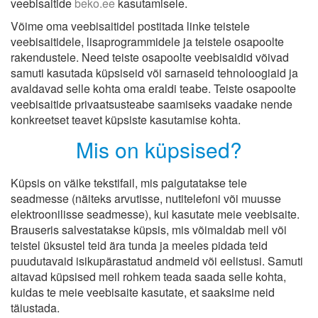
veebisaitide
beko.ee
kasutamisele.
Võime oma veebisaitidel postitada linke teistele
veebisaitidele, lisaprogrammidele ja teistele osapoolte
rakendustele. Need teiste osapoolte veebisaidid võivad
samuti kasutada küpsiseid või sarnaseid tehnoloogiaid ja
avaldavad selle kohta oma eraldi teabe. Teiste osapoolte
veebisaitide privaatsusteabe saamiseks vaadake nende
konkreetset teavet küpsiste kasutamise kohta.
Mis on küpsised?
Küpsis on väike tekstifail, mis paigutatakse teie
seadmesse (näiteks arvutisse, nutitelefoni või muusse
elektroonilisse seadmesse), kui kasutate meie veebisaite.
Brauseris salvestatakse küpsis, mis võimaldab meil või
teistel üksustel teid ära tunda ja meeles pidada teid
puudutavaid isikupärastatud andmeid või eelistusi. Samuti
aitavad küpsised meil rohkem teada saada selle kohta,
kuidas te meie veebisaite kasutate, et saaksime neid
täiustada.