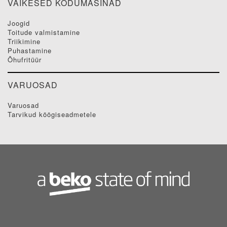
VÄIKESED KODUMASINAD
joogid
toitude valmistamine
triikimine
puhastamine
õhufritüür
VARUOSAD
varuosad
tarvikud köögiseadmetele