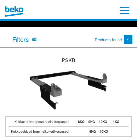
Filters
Products found:
9
PSKB
Kokkusobivad pesumasinakorpused
8KG – 9KG – 10KG – 11KG
Kokkusobivad trummelkuivatikorpused
9KG – 10KG