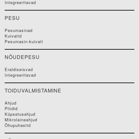
integreeritavad
PESU
pesumasinad
kuivatid
pesumasin-kuivati
NÕUDEPESU
eraldiseisvad
integreeritavad
TOIDUVALMISTAMINE
ahjud
pliidid
küpsetusahjud
mikrolaineahjud
õhupuhastid