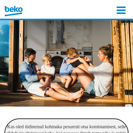
Kas oled tüdinenud kohmaka pesuresti otsa komistamisest, selle