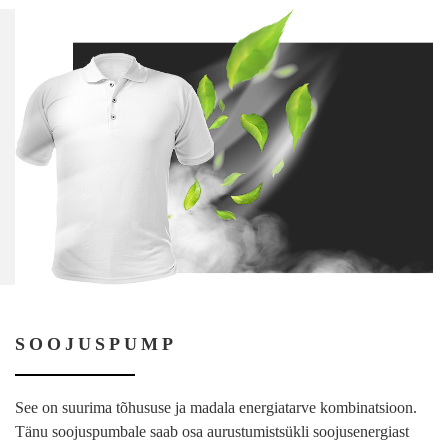
SOOJUSPUMP
See on suurima tõhususe ja madala energiatarve kombinatsioon.
Tänu soojuspumbale saab osa aurustumistsükli soojusenergiast