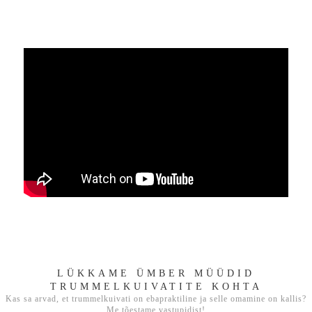
LÜKKAME ÜMBER MÜÜDID
TRUMMELKUIVATITE KOHTA
Kas sa arvad, et trummelkuivati on ebapraktiline ja selle omamine on kallis?
Me tõestame vastupidist!