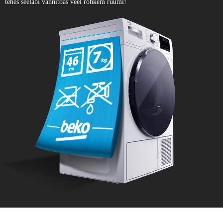
tehes seeläbi vannitoas veel rohkem ruumi!