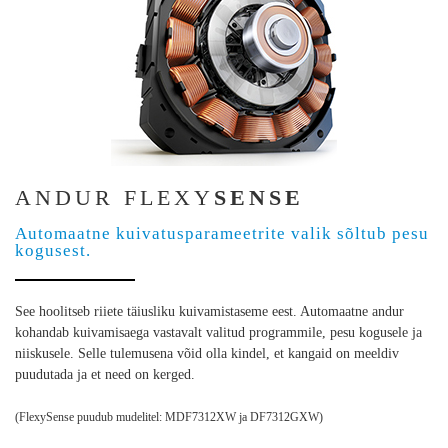
ANDUR FLEXY
SENSE
Automaatne kuivatusparameetrite valik sõltub pesu
kogusest.
See hoolitseb riiete täiusliku kuivamistaseme eest. Automaatne andur
kohandab kuivamisaega vastavalt valitud programmile, pesu kogusele ja
niiskusele. Selle tulemusena võid olla kindel, et kangaid on meeldiv
puudutada ja et need on kerged.
(FlexySense puudub mudelitel: MDF7312XW ja DF7312GXW)