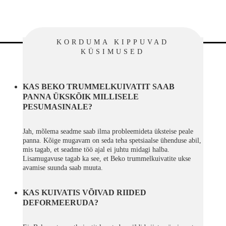
KORDUMA KIPPUVAD
KÜSIMUSED
KAS BEKO TRUMMELKUIVATIT SAAB
PANNA ÜKSKÕIK MILLISELE
PESUMASINALE?
Jah, mõlema seadme saab ilma probleemideta üksteise peale
panna. Kõige mugavam on seda teha spetsiaalse ühenduse abil,
mis tagab, et seadme töö ajal ei juhtu midagi halba.
Lisamugavuse tagab ka see, et Beko trummelkuivatite ukse
avamise suunda saab muuta.
KAS KUIVATIS VÕIVAD RIIDED
DEFORMEERUDA?