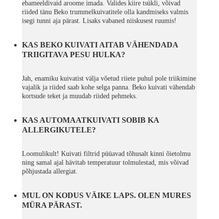
ebameeldivaid aroome imada. Valides kiire tsükli, võivad
riided tänu Beko trummelkuivatitele olla kandmiseks valmis
isegi tunni aja pärast. Lisaks vabaned niiskusest ruumis!
KAS BEKO KUIVATI AITAB VÄHENDADA
TRIIGITAVA PESU HULKA?
Jah, enamiku kuivatist välja võetud riiete puhul pole triikimine
vajalik ja riided saab kohe selga panna. Beko kuivati vähendab
kortsude teket ja muudab riided pehmeks.
KAS AUTOMAATKUIVATI SOBIB KA
ALLERGIKUTELE?
Loomulikult! Kuivati filtrid püüavad tõhusalt kinni õietolmu
ning samal ajal hävitab temperatuur tolmulestad, mis võivad
põhjustada allergiat.
MUL ON KODUS VÄIKE LAPS. OLEN MURES
MÜRA PÄRAST.