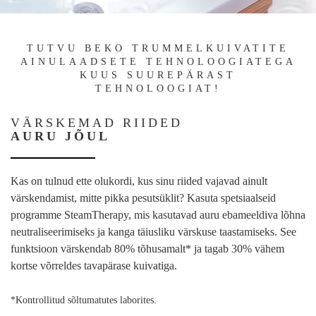
TUTVU BEKO TRUMMELKUIVATITE
AINULAADSETE TEHNOLOOGIATEGA
KUUS SUUREPÄRAST
TEHNOLOOGIAT!
VÄRSKEMAD RIIDED
AURU JÕUL
Kas on tulnud ette olukordi, kus sinu riided vajavad ainult
värskendamist, mitte pikka pesutsüklit? Kasuta spetsiaalseid
programme SteamTherapy, mis kasutavad auru ebameeldiva lõhna
neutraliseerimiseks ja kanga täiusliku värskuse taastamiseks. See
funktsioon värskendab 80% tõhusamalt* ja tagab 30% vähem
kortse võrreldes tavapärase kuivatiga.
*Kontrollitud sõltumatutes laborites.