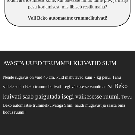
rõdult ära tõstmisest kohe, kui taevasse ilmub tume pilv, ja märja
pesu korjamisest, mis libiseb restilt maha?
Vali Beko automaatne trummelkuivati!
AVASTA UUED
TRUMMELKUIVATID SLIM
Nende sügavus on vaid 46 cm, kuid mahutavad kuni 7 kg pesu. Tänu
Beko
sellele sobib Beko trummelkuivati isegi väikesesse vannitoanišši.
kuivati saab paigutada isegi väikesesse ruumi.
Tutvu
Beko automaatse trummelkuivatiga Slim, naudi mugavust ja säästa oma
kodus ruumi!