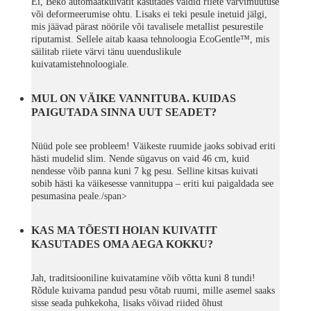
Ei, Beko automaatkuivatit kasutades väldid riiete värvimuutuse
või deformeerumise ohtu. Lisaks ei teki pesule inetuid jälgi,
mis jäävad pärast nöörile või tavalisele metallist pesurestile
riputamist. Sellele aitab kaasa tehnoloogia EcoGentle™, mis
säilitab riiete värvi tänu uuenduslikule
kuivatamistehnoloogiale.
MUL ON VÄIKE VANNITUBA. KUIDAS
PAIGUTADA SINNA UUT SEADET?
Nüüd pole see probleem! Väikeste ruumide jaoks sobivad eriti
hästi mudelid slim. Nende sügavus on vaid 46 cm, kuid
nendesse võib panna kuni 7 kg pesu. Selline kitsas kuivati
sobib hästi ka väikesesse vannituppa – eriti kui paigaldada see
pesumasina peale./span>
KAS MA TÕESTI HOIAN KUIVATIT
KASUTADES OMA AEGA KOKKU?
Jah, traditsiooniline kuivatamine võib võtta kuni 8 tundi!
Rõdule kuivama pandud pesu võtab ruumi, mille asemel saaks
sisse seada puhkekoha, lisaks võivad riided õhust