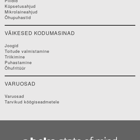
pliidid
küpsetusahjud
mikrolaineahjud
õhupuhastid
VÄIKESED KODUMASINAD
joogid
toitude valmistamine
triikimine
puhastamine
õhufritüür
VARUOSAD
varuosad
tarvikud köögiseadmetele