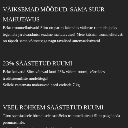
VÄIKSEMAD MÕÕDUD, SAMA SUUR
MAHUTAVUS
Beko trummelkuivatid Slim on parim lahendus väikeste ruumide jaoks
tegemata järeleandmisi seadme mahutavuses! Meie kitsaim trummelkuivati
on täpselt sama võimsusega nagu tavalised automaatkuivatid.
23% SÄÄSTETUD RUUMI
Beko kuivatid Slim võtavad kuni 23% vähem ruumi, võrreldes
traditsiooniliste mudelitega!
Sellele vaatamata mahutavad need endiselt 7 kg.
VEEL ROHKEM SÄÄSTETUD RUUMI
Tänu spetsiaalsele ühendusele saabBeko trummelkuivati Slim paigaldada
pesumasinale,